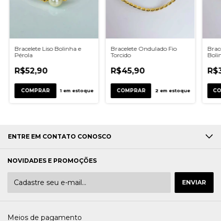
Brac
Bracelete Ondulado Fio
Bracelete Liso Bolinha e
Boli
Torcido
Pérola
R$
R$45,90
R$52,90
C
COMPRAR
COMPRAR
2
em estoque
1
em estoque
ENTRE EM CONTATO CONOSCO
NOVIDADES E PROMOÇÕES
Meios de pagamento