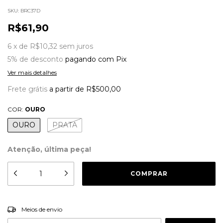
SKU:
BRC37D
R$61,90
6
x
de
R$10,32
sem juros
5% de desconto
pagando com Pix
Ver mais detalhes
Frete grátis
a partir de
R$500,00
COR:
OURO
OURO
PRATA
Atenção, última peça!
ALTERAR CEP
Entregas para o CEP:
Meios de envio