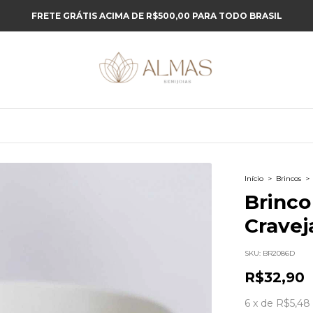
FRETE GRÁTIS ACIMA DE R$500,00 PARA TODO BRASIL
Início
>
Brincos
>
Brinco
Cravej
SKU:
BR2086D
R$32,90
6
x
de
R$5,48