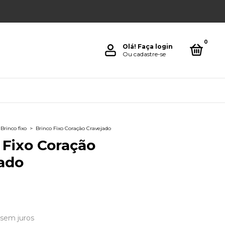
0
Olá!
Faça login
Ou cadastre-se
Brinco fixo
>
Brinco Fixo Coração Cravejado
 Fixo Coração
ado
sem juros