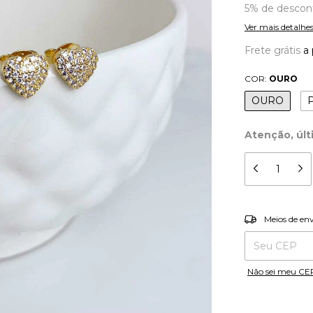
5% de descon
Ver mais detalhe
Frete grátis
a 
COR:
OURO
OURO
Atenção, últ
Entregas para o
Meios de en
Não sei meu CE