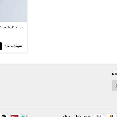
 Coração Branco
1
em estoque
NO
Meios de envio