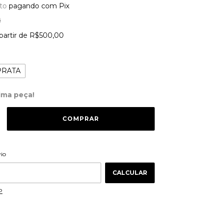
to
pagando com Pix
s
partir de
R$500,00
PRATA
ima peça!
ALTERAR CEP
 CEP:
vio
CALCULAR
P