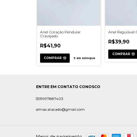
Anel Coração Pendular
Anel Regulável
Cravejado
R$39,90
R$41,90
COMPRAR
COMPRAR
3
em estoque
ENTRE EM CONTATO CONOSCO
5519997887403
almas.atacado@gmail.com
Meios de pagamento