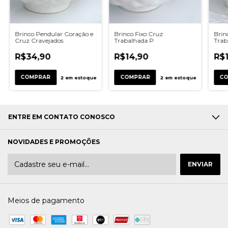
Brinco Pendular Coração e
Brinco Fixo Cruz
Brin
Cruz Cravejados
Trabalhada P
Trab
R$34,90
R$14,90
R$1
COMPRAR
2
em estoque
2
em estoque
ENTRE EM CONTATO CONOSCO
NOVIDADES E PROMOÇÕES
Meios de pagamento