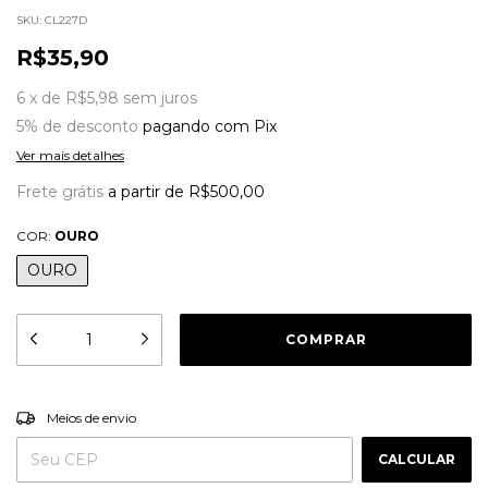
SKU:
CL227D
R$35,90
6
x
de
R$5,98
sem juros
5% de desconto
pagando com Pix
Ver mais detalhes
Frete grátis
a partir de
R$500,00
COR:
OURO
OURO
ALTERAR CEP
Entregas para o CEP:
Meios de envio
CALCULAR