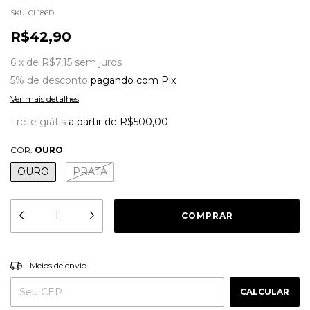
SKU:
CL186D
R$42,90
6
x
de
R$7,15
sem juros
5% de desconto
pagando com Pix
Ver mais detalhes
Frete grátis
a partir de
R$500,00
COR:
OURO
OURO
PRATA
ALTERAR CEP
Entregas para o CEP:
Meios de envio
CALCULAR