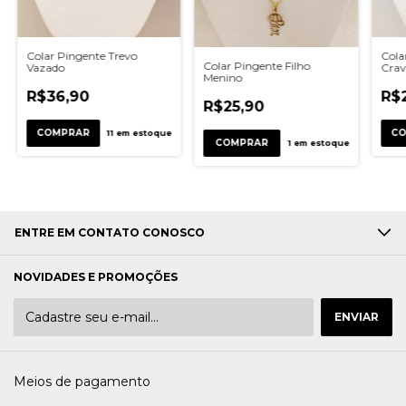
Colar Pingente Trevo
Cola
Colar Pingente Filho
Vazado
Crav
Menino
R$36,90
R$
R$25,90
11
em estoque
1
em estoque
ENTRE EM CONTATO CONOSCO
NOVIDADES E PROMOÇÕES
Meios de pagamento