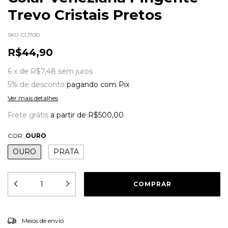
Trevo Cristais Pretos
SKU:
CL170D
R$44,90
6
x
de
R$7,48
sem juros
5% de desconto
pagando com Pix
Ver mais detalhes
Frete grátis
a partir de
R$500,00
COR:
OURO
OURO
PRATA
ALTERAR CEP
Entregas para o CEP:
Meios de envio