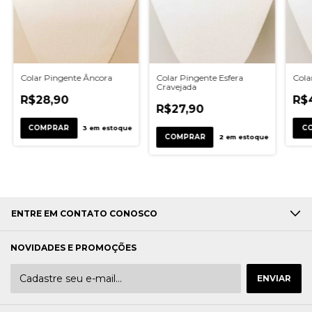
Colar Pingente Âncora
Colar Pingente Esfera
Cola
Cravejada
R$28,90
R$
R$27,90
3
em estoque
2
em estoque
ENTRE EM CONTATO CONOSCO
NOVIDADES E PROMOÇÕES