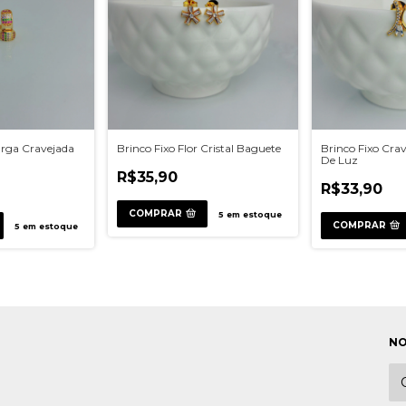
arga Cravejada
Brinco Fixo Flor Cristal Baguete
Brinco Fixo Cra
De Luz
R$35,90
R$33,90
COMPRAR
5
em estoque
COMPRAR
5
em estoque
NO