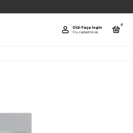
0
Olá!
Faça login
Ou cadastre-se