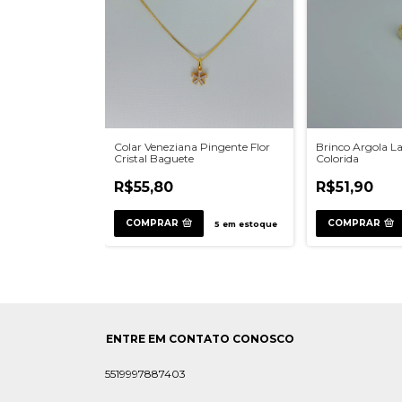
Colar Veneziana Pingente Flor
Brinco Argola L
Cristal Baguete
Colorida
R$55,80
R$51,90
COMPRAR
COMPRAR
5
em estoque
ENTRE EM CONTATO CONOSCO
5519997887403