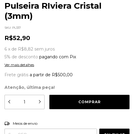
Pulseira RIviera Cristal
(3mm)
SKU:
PL337
R$52,90
6
x
de
R$8,82
sem juros
5% de desconto
pagando com Pix
Ver mais detalhes
Frete grátis
a partir de
R$500,00
Atenção, última peça!
ALTERAR CEP
Entregas para o CEP:
Meios de envio