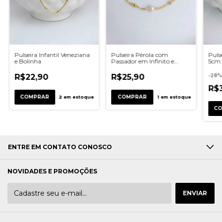
Pulseira Infantil Veneziana
Pulseira Pérola com
Puls
e Bolinha
Passador em Infinito e
5cm 
Bolinhas
R$22,90
R$25,90
-
28
R$
2
em estoque
1
em estoque
ENTRE EM CONTATO CONOSCO
NOVIDADES E PROMOÇÕES